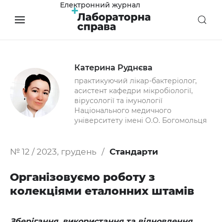
Електронний журнал
Катерина Руднєва
практикуючий лікар-бактеріолог,
асистент кафедри мікробіології,
вірусології та імунології
Національного медичного
університету імені О.О. Богомольця
№ 12 / 2023, грудень
Стандарти
Організовуємо роботу з
колекціями еталонних штамів
Зберігання, використання та відновлення