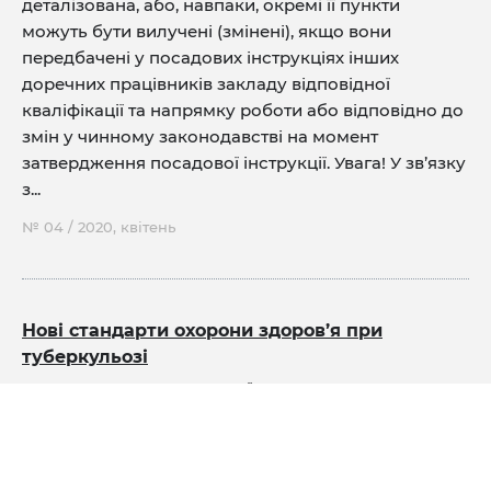
деталізована, або, навпаки, окремі її пункти
можуть бути вилучені (змінені), якщо вони
передбачені у посадових інструкціях інших
доречних працівників закладу відповідної
кваліфікації та напрямку роботи або відповідно до
змін у чинному законодавстві на момент
затвердження посадової інструкції. Увага! У зв’язку
з...
№ 04 / 2020, квітень
Нові стандарти охорони здоров’я при
туберкульозі
Новим наказом МОЗ України «Про затвердження
стандартів охорони здоров’я при туберкульозі» від
25.02.2020 р. № 530: визнано такими, що втратили
чинність: наказ МОЗ України «Про затвердження та