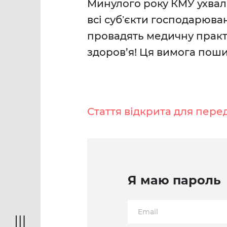
Минулого року КМУ ухвали
всі субʼєкти господарюван
провадять медичну практ
здоров’я! Ця вимога поши
Стаття відкрита для пере
Я маю пароль