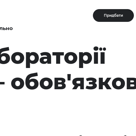
Придбати
льно
бораторії
 обов'язко