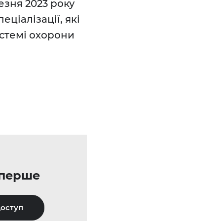
езня 2023 року
ціалізації, які
стемі охорони
уперше
оступ