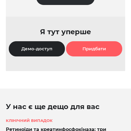
Я тут уперше
Демо-доступ
Придбати
У нас є ще дещо для вас
КЛІНІЧНИЙ ВИПАДОК
Ретиноїди та креатинфосфокіназа: три