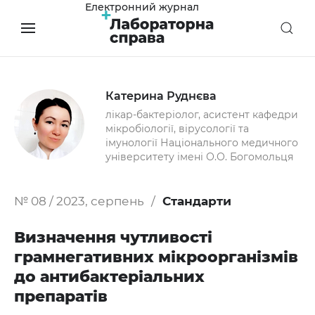
Електронний журнал
Катерина Руднєва
лікар-бактеріолог, асистент кафедри
мікробіології, вірусології та
імунології Національного медичного
університету імені О.О. Богомольця
№ 08 / 2023, серпень
Стандарти
Визначення чутливості
грамнегативних мікроорганізмів
до антибактеріальних
препаратів