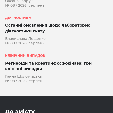
Оксана Габрук
№ 08 / 2026, серпень
ДІАГНОСТИКА
Останні оновлення щодо лабораторної
діагностики сказу
Владислава Лещенко
№ 08 / 2026, серпень
КЛІНІЧНИЙ ВИПАДОК
Ретиноїди та креатинфосфокіназа: три
клінічні випадки
Ганна Шоломицька
№ 08 / 2026, серпень
До змісту