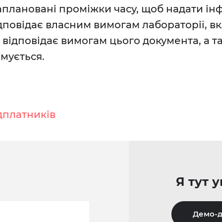
аплановані проміжки часу, щоб надати ін
ідповідає власним вимогам лабораторії, 
чи відповідає вимогам цього документа, а 
мується.
дплатників
Я тут 
Демо-д