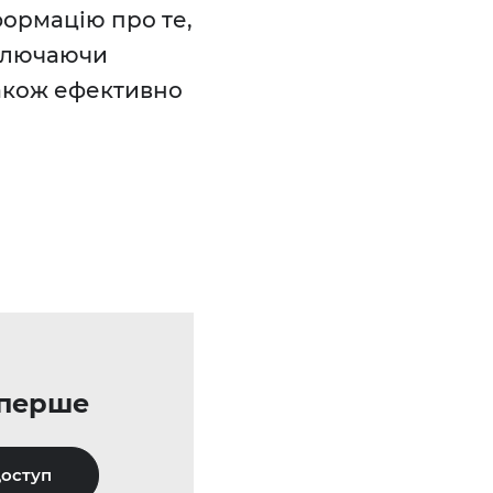
формацію про те,
включаючи
також ефективно
уперше
оступ