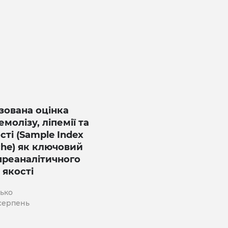
зована оцінка
емолізу, ліпемії та
сті (Sample Index
che) як ключовий
преаналітичного
 якості
нько
 серпень