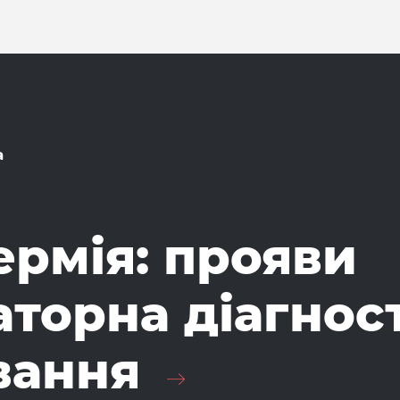
а
рмія: прояви
аторна діагнос
вання