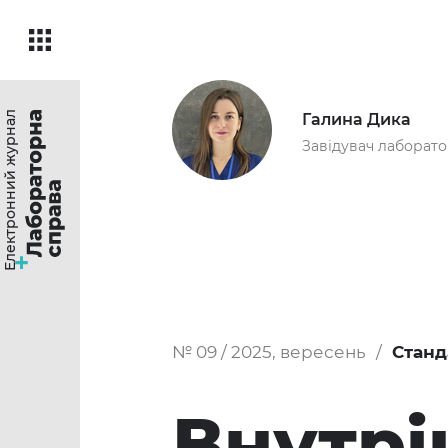
Електронний журнал
Галина Дика
Завідувач лаборато
№ 09 / 2025, вересень
Станд
Внутрі