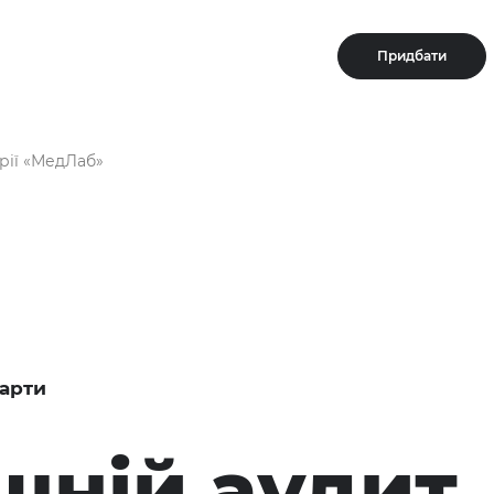
Придбати
рії «МедЛаб»
арти
шній аудит