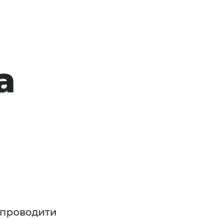
а
 проводити