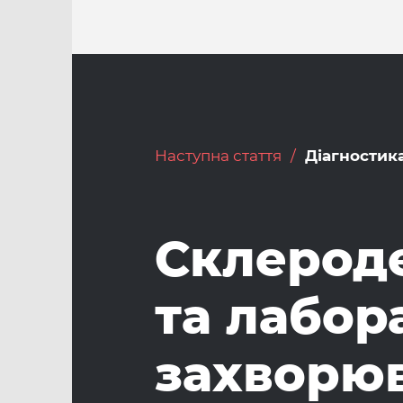
Наступна стаття
Діагностик
Склероде
та лабор
захворю