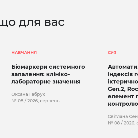
що для вас
НАВЧАННЯ
СУЯ
Біомаркери системного
Автомати
запалення: клініко-
індексів г
лабораторне значення
іктерично
Gen.2, Ro
Оксана Габрук
елемент 
№ 08 / 2026, серпень
контролю
Світлана Се
№ 08 / 2026,