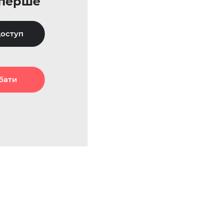
уперше
оступ
бати