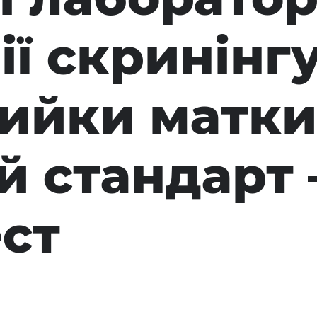
ії скринінг
ийки матки
й стандарт
ст