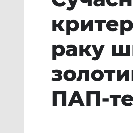
критер
раку ш
золоти
ПАП-те