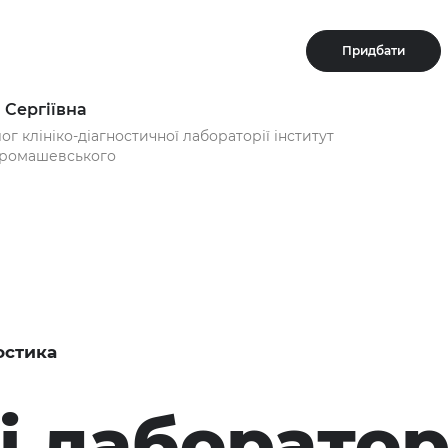
Придбати
 Сергіївна
г клініко-діагностичної лабораторії інститут
 Громашевського
остика
і лаборатор