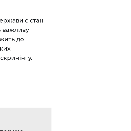
ержави є стан
ь важливу
ежить до
яких
скринінгу.