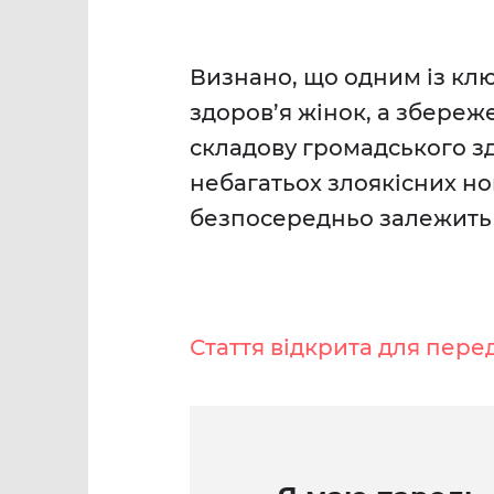
Визнано, що одним із клю
здоров’я жінок, а збере
складову громадського з
небагатьох злоякісних н
безпосередньо залежить в
Стаття відкрита для пере