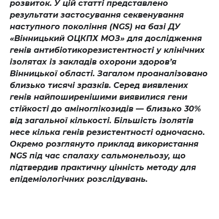
розвиток. У цій статті представлено
результати застосування секвенування
наступного покоління (NGS) на базі ДУ
«Вінницький ОЦКПХ МОЗ» для дослідження
генів антибіотикорезистентності у клінічних
ізолятах із закладів охорони здоров’я
Вінницької області. Загалом проаналізовано
близько тисячі зразків. Серед виявлених
генів найпоширенішими виявилися гени
стійкості до аміноглікозидів — близько 30%
від загальної кількості. Більшість ізолятів
несе кілька генів резистентності одночасно.
Окремо розглянуто приклад використання
NGS під час спалаху сальмонельозу, що
підтвердив практичну цінність методу для
епідеміологічних розслідувань.