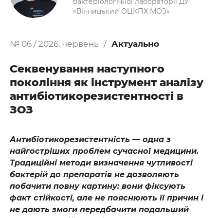
бактеріологічної лабораторії ДУ
«Вінницький ОЦКПХ МОЗ»
№ 06 / 2026, червень
Актуально
Секвенування наступного
покоління як інструмент аналізу
антибіотикорезистентності в
ЗОЗ
Антибіотикорезистентність — одна з
найгостріших проблем сучасної медицини.
Традиційні методи визначення чутливості
бактерій до препаратів не дозволяють
побачити повну картину: вони фіксують
факт стійкості, але не пояснюють її причин і
не дають змоги передбачити подальший