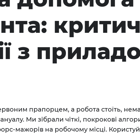
нта: критич
ії з прилад
рвоним прапорцем, а робота стоїть, нема
ануалу. Ми зібрали чіткі, покрокові алго
орс-мажорів на робочому місці. Користуй