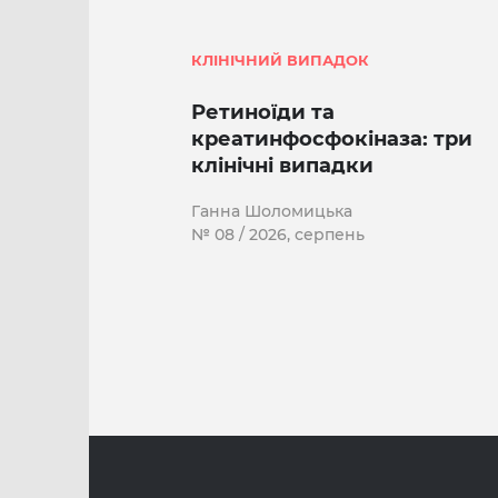
КЛІНІЧНИЙ ВИПАДОК
Ретиноїди та
креатинфосфокіназа: три
клінічні випадки
Ганна Шоломицька
№ 08 / 2026, серпень