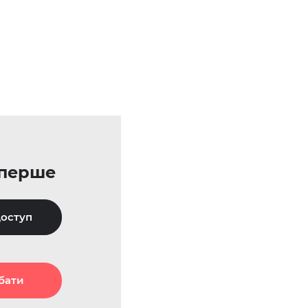
уперше
оступ
бати