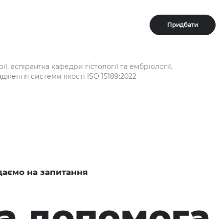
Придбати
ії, аспірантка кафедри гістології та ембріології,
адження системи якості ISO 15189:2022
даємо на запитання
 допомога