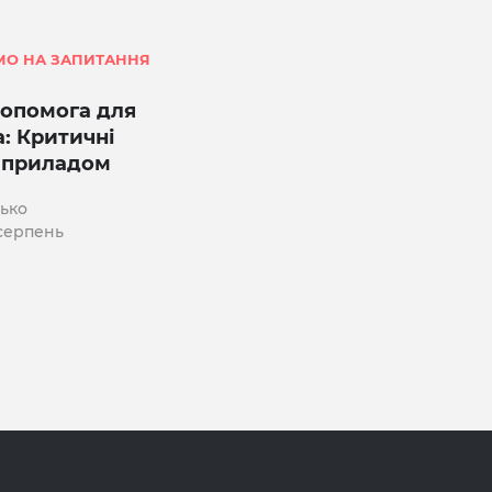
МО НА ЗАПИТАННЯ
опомога для
: Критичні
з приладом
нько
 серпень