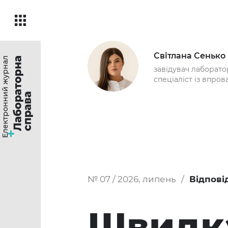
Світлана Сенько
Електронний журнал
завідувач лаборатор
спеціаліст із впров
№ 07 / 2026, липень
Відпові
Швидка