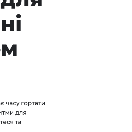
ні
ом
є часу гортати
ритми для
теся та