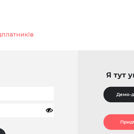
дплатників
Я тут 
Демо-д
Прид