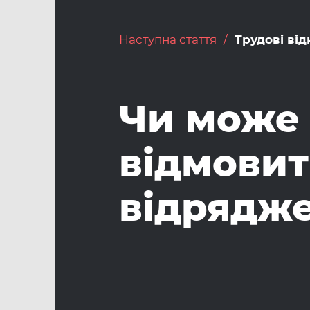
Наступна стаття
Трудові ві
Чи може
відмовит
відрядж