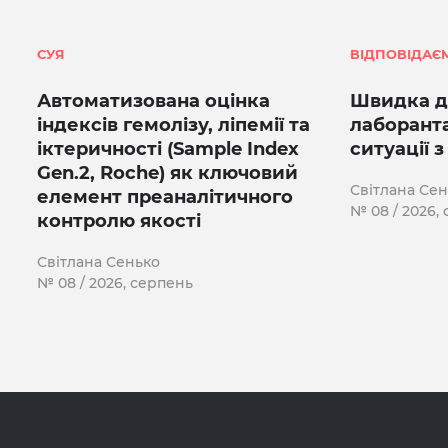
СУЯ
ВІДПОВІДАЄ
Автоматизована оцінка
Швидка д
індексів гемолізу, ліпемії та
лаборанта
іктеричності (Sample Index
ситуації 
Gen.2, Roche) як ключовий
Світлана Се
елемент преаналітичного
№ 08 / 2026,
контролю якості
Світлана Сенько
№ 08 / 2026, серпень