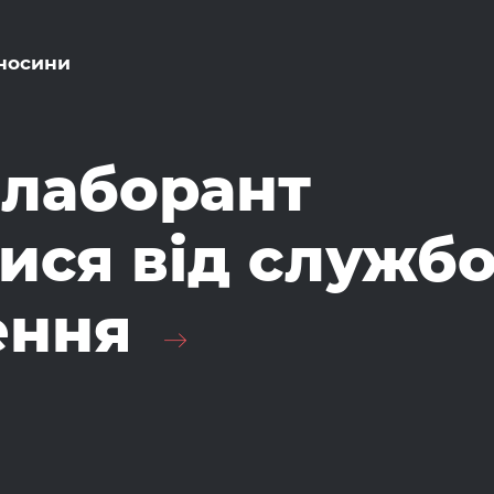
дносини
 лаборант
ися від служб
ення