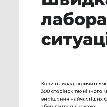
лабора
ситуац
Коли прилад «кричить» че
300 сторінок технічного м
вирішення найчастіших ф
зберігайте під рукою!