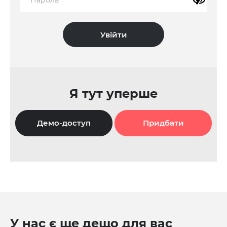
Я тут уперше
Демо-доступ
Придбати
У нас є ще дещо для вас