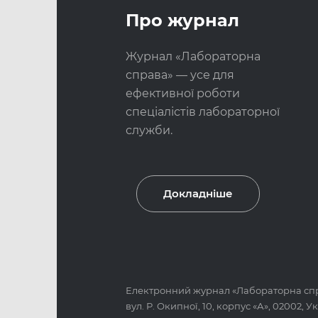
Про журнал
Журнал «Лабораторна
справа» — усе для
ефективної роботи
спеціалістів лабораторної
служби.
Докладніше
Електронний журнал «
Лабораторна сп
вул. Р. Окипної, 10, корпус «А», 02002, У