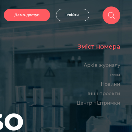
Демо-доступ
Увійти
Зміст номера
Архів журналу
Теми
Новини
Інші проекти
Центр підтримки
SO