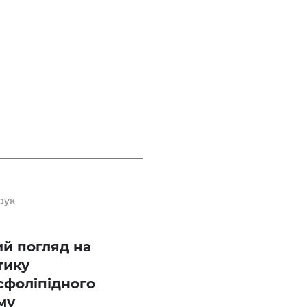
рук
й погляд на
тику
сфоліпідного
му