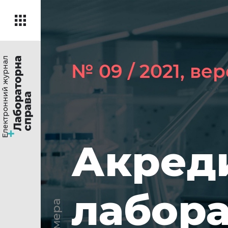
Електронний журнал
№ 09 / 2021, ве
Акред
лабора