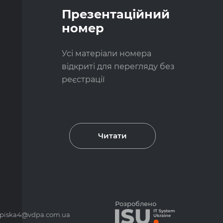
Презентаційний
номер
Усі матеріали номера
відкриті для перегляду без
реєстрації
Читати
Розроблено
piska4@vdpa.com.ua