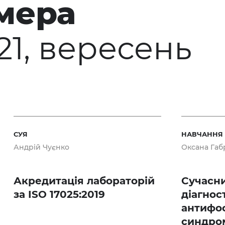
мера
21, вересень
СУЯ
НАВЧАННЯ
Андрій Чуєнко
Оксана Габ
Акредитація лабораторій
Сучасни
за ISO 17025:2019
діагнос
антифо
синдро