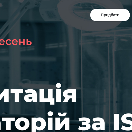
Придбати
ресень
итація
торій за I