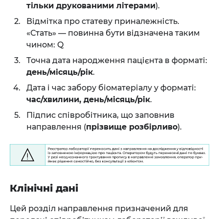
тільки друкованими літерами
).
Відмітка про статеву приналежність.
«Стать» — повинна бути відзначена таким
чином: Q
Точна дата народження пацієнта в форматі:
день/місяць/рік
.
Дата і час забору біоматеріалу у форматі:
час/хвилини, день/місяць/рік
.
Підпис співробітника, що заповнив
направлення (
прізвище розбірливо
).
Клінічні дані
Цей розділ направлення призначений для