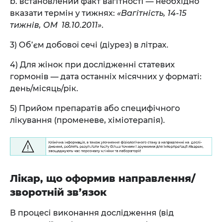
b. встановлений факт вагітності — необхідно
вказати термін у тижнях:
«Вагітність, 14-15
тижнів, ОМ 18.10.2011»
.
3) Об’єм добової сечі (діурез) в літрах.
4) Для жінок при дослідженні статевих
гормонів — дата останніх місячних у форматі:
день/місяць/рік.
5) Прийом препаратів або специфічного
лікування (променеве, хіміотерапія).
Лікар, що оформив направлення/
зворотній зв’язок
В процесі виконання дослідження (від