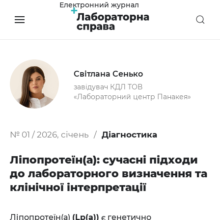
Електронний журнал
Світлана Сенько
завідувач КДЛ ТОВ
«Лабораторний центр Панакея»
№ 01 / 2026, січень
Діагностика
Ліпопротеїн(а): сучасні підходи
до лабораторного визначення та
клінічної інтерпретації
Ліпопротеїн(а)
(Lp(a))
є генетично