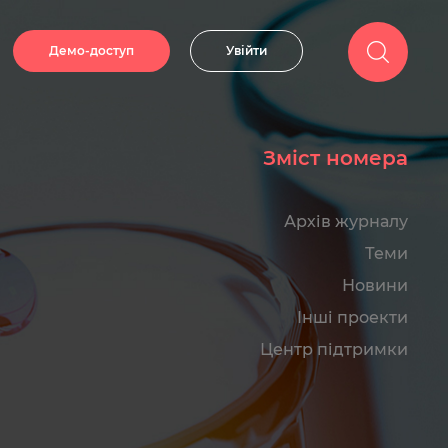
Демо-доступ
Увійти
Зміст номера
Архів журналу
Теми
Новини
Інші проекти
Центр підтримки