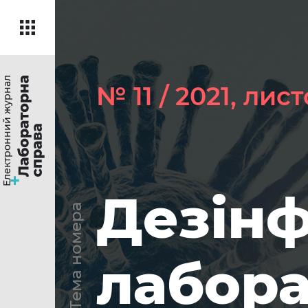
Електронний журнал
№ 11 / 2021, лис
Дезінф
Тема номера
лабора