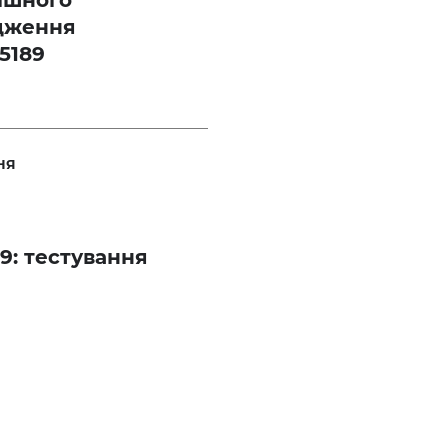
ішного
дження
15189
НЯ
9: тестування