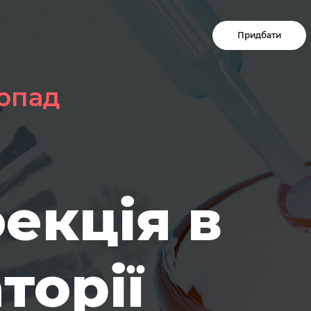
Придбати
топад
екція в
торії