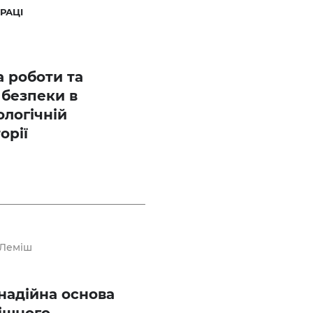
РАЦІ
 роботи та
 безпеки в
ологічній
орії
 Леміш
надійна основа