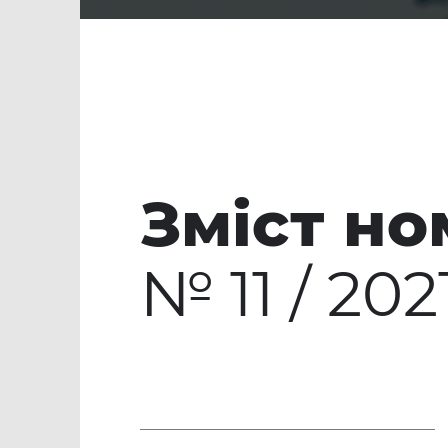
Зміст но
№ 11 / 20