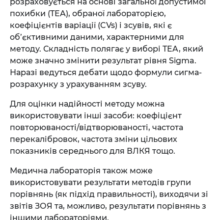
розраховується на основі загальної допустимої
похибки (TEA), обраної лабораторією,
коефіцієнтів варіації (CVs) і зсувів, які є
об’єктивними даними, характерними для
методу. Складність полягає у виборі TEA, який
може значно змінити результат рівня Sigma.
Наразі ведуться дебати щодо формули сигма-
розрахунку з урахуванням зсуву.
Для оцінки надійності методу можна
використовувати інші засоби: коефіцієнт
повторюваності/відтворюваності, частота
перекалібровок, частота зміни цільових
показників середнього для ВЛКЯ тощо.
Медична лабораторія також може
використовувати результати методів групи
порівнянь (як підхід правильності), виходячи зі
звітів ЗОЯ та, можливо, результати порівнянь з
іншими лабораторіями.