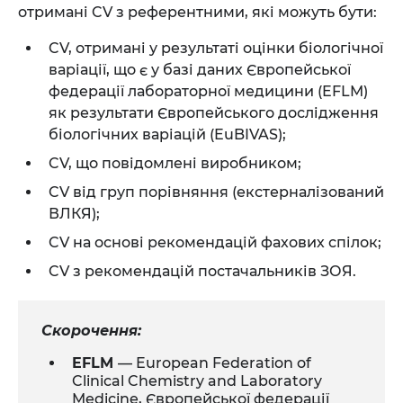
отримані CV з референтними, які можуть бути:
CV, отримані у результаті оцінки біологічної
варіації, що є у базі даних Європейської
федерації лабораторної медицини (EFLM)
як результати Європейського дослідження
біологічних варіацій (EuBIVAS);
CV, що повідомлені виробником;
CV від груп порівняння (екстерналізований
ВЛКЯ);
CV на основі рекомендацій фахових спілок;
CV з рекомендацій постачальників ЗОЯ.
Скорочення:
EFLM
— European Federation of
Clinical Chemistry and Laboratory
Medicine, Європейської федерації