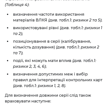
(Таблиця 4)
:
визначення частоти використання
матеріалів ВЛКЯ
(див. табл.1: ризики 2 та 5)
;
використовувані рівні
(див. табл.1: ризики 1
та 2)
;
позиціонування в серії (калібрування,
кількість дозування)
(див. табл.1: ризики 2
та 7)
;
події, які можуть мати вплив
(див. табл.1:
ризики 2, 3, 4, 6)
;
визначення допустимих меж і вибір
правил для інтерпретації контрольних карт
(див. табл.1: ризики 1, 2, 8)
.
Для визначення довжини серії слід також
враховувати наступне: