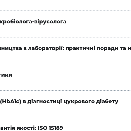
ікробіолога-вірусолога
вництва в лабораторії: практичні поради та 
тики
(HbA1c) в діагностиці цукрового діабету
нтія якості: ISO 15189