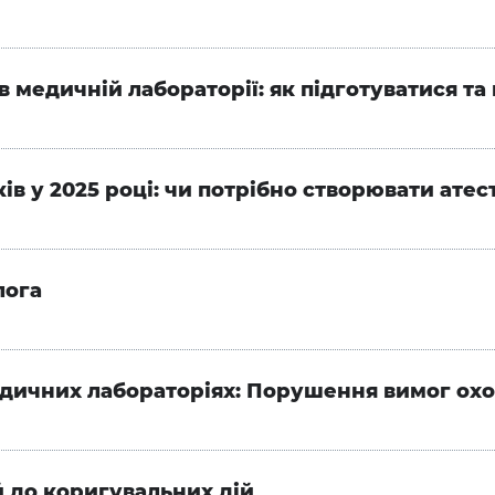
в медичній лабораторії: як підготуватися та
в у 2025 році: чи потрібно створювати атес
лога
едичних лабораторіях: Порушення вимог ох
ей до коригувальних дій