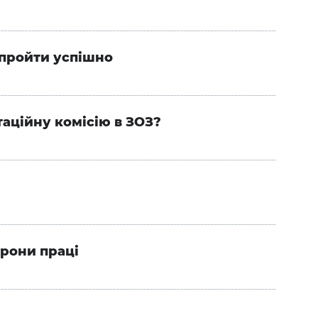
 пройти успішно
таційну комісію в ЗОЗ?
орони праці