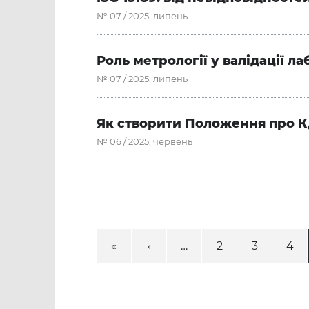
№ 07 / 2025, липень
Роль метрології у валідації 
№ 07 / 2025, липень
Як створити Положення про К
№ 06 / 2025, червень
«
‹
…
2
3
4